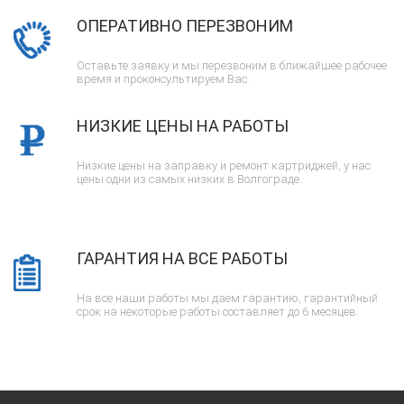
ОПЕРАТИВНО ПЕРЕЗВОНИМ
Оставьте заявку и мы перезвоним в ближайшее рабочее
время и проконсультируем Вас.
НИЗКИЕ ЦЕНЫ НА РАБОТЫ
Низкие цены на заправку и ремонт картриджей, у нас
цены одни из самых низких в Волгограде.
ГАРАНТИЯ НА ВСЕ РАБОТЫ
На все наши работы мы даем гарантию, гарантийный
срок на некоторые работы составляет до 6 месяцев.