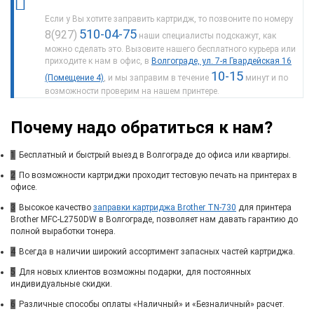
Если у Вы хотите заправить картридж, то позвоните по номеру
510-04-75
8(927)
наши специалисты подскажут, как
можно сделать это. Вызовите нашего бесплатного курьера или
приходите к нам в офис, в
Волгограде, ул. 7-я Гвардейская 16
10-15
(Помещение 4)
, и мы заправим в течение
минут и по
возможности проверим на нашем принтере.
Почему надо обратиться к нам?
1
Бесплатный и быстрый выезд в Волгограде до офиса или квартиры.
2
По возможности картриджи проходит тестовую печать на принтерах в
офисе.
3
Высокое качество
заправки картриджа Brother TN-730
для принтера
Brother MFC-L2750DW в Волгограде, позволяет нам давать гарантию до
полной выработки тонера.
4
Всегда в наличии широкий ассортимент запасных частей картриджа.
5
Для новых клиентов возможны подарки, для постоянных
индивидуальные скидки.
6
Различные способы оплаты «Наличный» и «Безналичный» расчет.