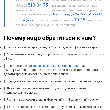
510-04-75
8(927)
наши специалисты подскажут, как
можно сделать это. Вызовите нашего бесплатного курьера или
приходите к нам в офис, в
Волгограде, ул. 7-я Гвардейская 16
10-15
(Помещение 4)
, и мы заправим в течение
минут и по
возможности проверим на нашем принтере.
Почему надо обратиться к нам?
1
Бесплатный и быстрый выезд в Волгограде до офиса или квартиры.
2
По возможности картриджи проходит тестовую печать на принтерах в
офисе.
3
Высокое качество
заправки картриджа Canon C-051
для
принтера Canon i-imageCLASS LBP162 в Волгограде, позволяет нам
давать гарантию до полной выработки тонера.
4
Всегда в наличии широкий ассортимент запасных частей картриджа.
5
Для новых клиентов возможны подарки, для постоянных
индивидуальные скидки.
6
Различные способы оплаты «Наличный» и «Безналичный» расчет.
7
Удобное расположение офиса, для получения скидки приезжайте к