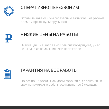
ОПЕРАТИВНО ПЕРЕЗВОНИМ
Оставьте заявку и мы перезвоним в ближайшее рабочее
время и проконсультируем Вас.
НИЗКИЕ ЦЕНЫ НА РАБОТЫ
Низкие цены на заправку и ремонт картриджей, у нас
цены одни из самых низких в Волгограде.
ГАРАНТИЯ НА ВСЕ РАБОТЫ
На все наши работы мы даем гарантию, гарантийный
срок на некоторые работы составляет до 6 месяцев.