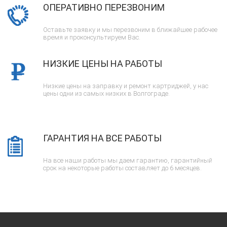
ОПЕРАТИВНО ПЕРЕЗВОНИМ
Оставьте заявку и мы перезвоним в ближайшее рабочее
время и проконсультируем Вас.
НИЗКИЕ ЦЕНЫ НА РАБОТЫ
Низкие цены на заправку и ремонт картриджей, у нас
цены одни из самых низких в Волгограде.
ГАРАНТИЯ НА ВСЕ РАБОТЫ
На все наши работы мы даем гарантию, гарантийный
срок на некоторые работы составляет до 6 месяцев.