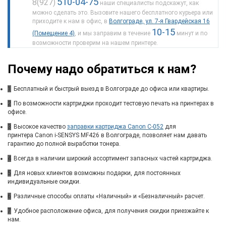
510-04-75
8(927)
наши специалисты подскажут, как
можно сделать это. Вызовите нашего бесплатного курьера или
приходите к нам в офис, в
Волгограде, ул. 7-я Гвардейская 16
10-15
(Помещение 4)
, и мы заправим в течение
минут и по
возможности проверим на нашем принтере.
Почему надо обратиться к нам?
1
Бесплатный и быстрый выезд в Волгограде до офиса или квартиры.
2
По возможности картриджи проходит тестовую печать на принтерах в
офисе.
3
Высокое качество
заправки картриджа Canon C-052
для
принтера Canon i-SENSYS MF426 в Волгограде, позволяет нам давать
гарантию до полной выработки тонера.
4
Всегда в наличии широкий ассортимент запасных частей картриджа.
5
Для новых клиентов возможны подарки, для постоянных
индивидуальные скидки.
6
Различные способы оплаты «Наличный» и «Безналичный» расчет.
7
Удобное расположение офиса, для получения скидки приезжайте к
нам.