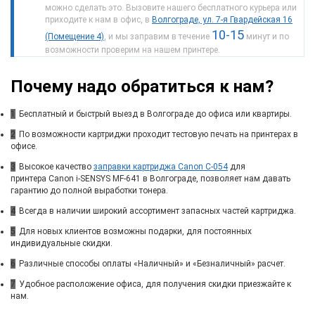
можно сделать это. Вызовите нашего бесплатного курьера или
приходите к нам в офис, в
Волгограде, ул. 7-я Гвардейская 16
10-15
(Помещение 4)
, и мы заправим в течение
минут и по
возможности проверим на нашем принтере.
Почему надо обратиться к нам?
1
Бесплатный и быстрый выезд в Волгограде до офиса или квартиры.
2
По возможности картриджи проходит тестовую печать на принтерах в
офисе.
3
Высокое качество
заправки картриджа Canon C-054
для
принтера Canon i-SENSYS MF-641 в Волгограде, позволяет нам давать
гарантию до полной выработки тонера.
4
Всегда в наличии широкий ассортимент запасных частей картриджа.
5
Для новых клиентов возможны подарки, для постоянных
индивидуальные скидки.
6
Различные способы оплаты «Наличный» и «Безналичный» расчет.
7
Удобное расположение офиса, для получения скидки приезжайте к
нам.