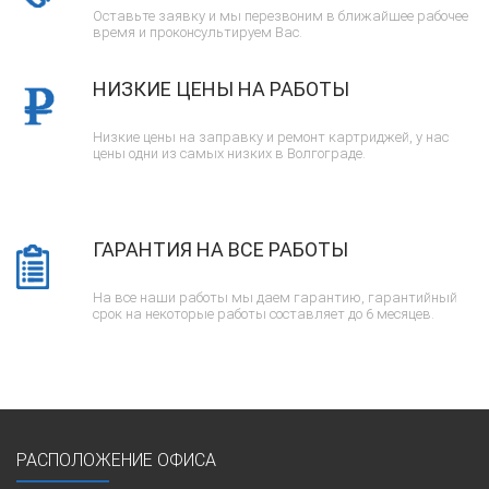
Оставьте заявку и мы перезвоним в ближайшее рабочее
время и проконсультируем Вас.
НИЗКИЕ ЦЕНЫ НА РАБОТЫ
Низкие цены на заправку и ремонт картриджей, у нас
цены одни из самых низких в Волгограде.
ГАРАНТИЯ НА ВСЕ РАБОТЫ
На все наши работы мы даем гарантию, гарантийный
срок на некоторые работы составляет до 6 месяцев.
РАСПОЛОЖЕНИЕ ОФИСА