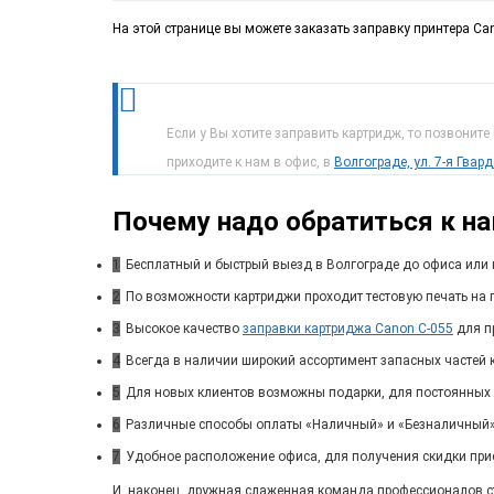
На этой странице вы можете заказать заправку принтера Can
Если у Вы хотите заправить картридж, то позвоните
приходите к нам в офис, в
Волгограде, ул. 7-я Гвар
Почему надо обратиться к н
1
Бесплатный и быстрый выезд в Волгограде до офиса или 
2
По возможности картриджи проходит тестовую печать на п
3
Высокое качество
заправки картриджа Canon C-055
для пр
4
Всегда в наличии широкий ассортимент запасных частей 
5
Для новых клиентов возможны подарки, для постоянных
6
Различные способы оплаты «Наличный» и «Безналичный»
7
Удобное расположение офиса, для получения скидки при
И, наконец, дружная слаженная команда профессионалов ста