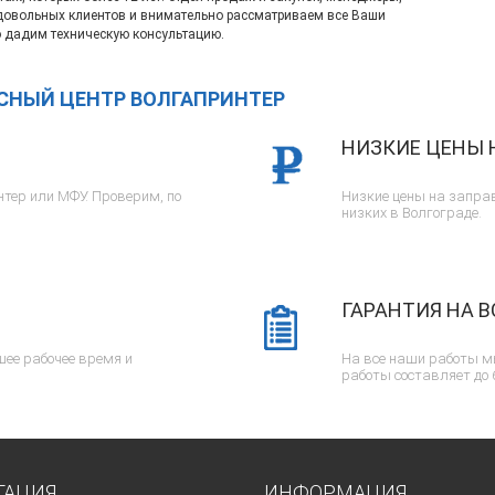
довольных клиентов и внимательно рассматриваем все Ваши
 дадим техническую консультацию.
ИСНЫЙ ЦЕНТР ВОЛГАПРИНТЕР
НИЗКИЕ ЦЕНЫ 
тер или МФУ. Проверим, по
Низкие цены на заправ
низких в Волгограде.
ГАРАНТИЯ НА В
ее рабочее время и
На все наши работы м
работы составляет до 
ГАЦИЯ
ИНФОРМАЦИЯ