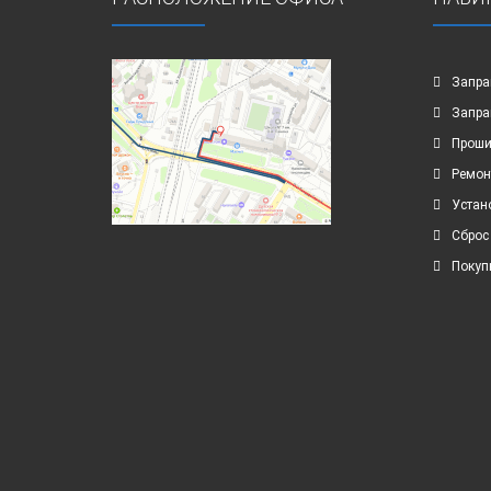
Запра
Запра
Проши
Ремон
Устан
Сброс
Покуп