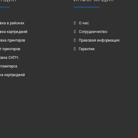
вка в районах
О нас
вка картриджей
Сотрудничество
вка принтеров
Правовая информация
т принтеров
Гарантии
овка СНПЧ
 памперса
ка картриджей