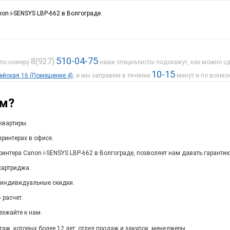
on i-SENSYS LBP-662 в Волгограде.
510-04-75
8(927)
 по номеру
наши специалисты подскажут, как можно сде
10-15
дейская 16 (Помещение 4)
, и мы заправим в течение
минут и по возмо
ам?
квартиры.
ринтерах в офисе.
интера Canon i-SENSYS LBP-662 в Волгограде, позволяет нам давать гаранти
картриджа.
 индивидуальные скидки.
 расчет.
езжайте к нам.
ж, которых более 12 лет: отдел продаж и закупок, менеджеры,