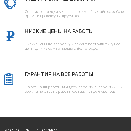
Оставьте заявку и мы перезвоним в ближайшее рабочее
время и проконсультируем Вас.
НИЗКИЕ ЦЕНЫ НА РАБОТЫ
Низкие цены на заправку и ремонт картриджей, у нас
цены одни из самых низких в Волгограде.
ГАРАНТИЯ НА ВСЕ РАБОТЫ
На все наши работы мы даем гарантию, гарантийный
срок на некоторые работы составляет до 6 месяцев.
РАСПОЛОЖЕНИЕ ОФИСА