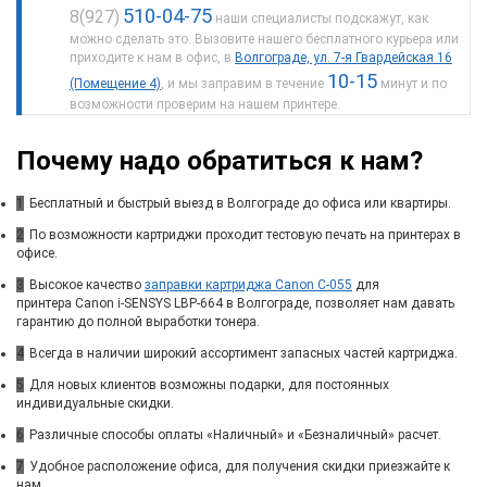
510-04-75
8(927)
наши специалисты подскажут, как
можно сделать это. Вызовите нашего бесплатного курьера или
приходите к нам в офис, в
Волгограде, ул. 7-я Гвардейская 16
10-15
(Помещение 4)
, и мы заправим в течение
минут и по
возможности проверим на нашем принтере.
Почему надо обратиться к нам?
1
Бесплатный и быстрый выезд в Волгограде до офиса или квартиры.
2
По возможности картриджи проходит тестовую печать на принтерах в
офисе.
3
Высокое качество
заправки картриджа Canon C-055
для
принтера Canon i-SENSYS LBP-664 в Волгограде, позволяет нам давать
гарантию до полной выработки тонера.
4
Всегда в наличии широкий ассортимент запасных частей картриджа.
5
Для новых клиентов возможны подарки, для постоянных
индивидуальные скидки.
6
Различные способы оплаты «Наличный» и «Безналичный» расчет.
7
Удобное расположение офиса, для получения скидки приезжайте к
нам.