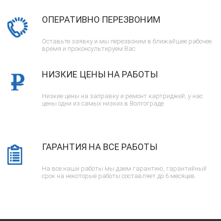
ОПЕРАТИВНО ПЕРЕЗВОНИМ
Оставьте заявку и мы перезвоним в ближайшее рабочее
время и проконсультируем Вас.
НИЗКИЕ ЦЕНЫ НА РАБОТЫ
Низкие цены на заправку и ремонт картриджей, у нас
цены одни из самых низких в Волгограде.
ГАРАНТИЯ НА ВСЕ РАБОТЫ
На все наши работы мы даем гарантию, гарантийный
срок на некоторые работы составляет до 6 месяцев.