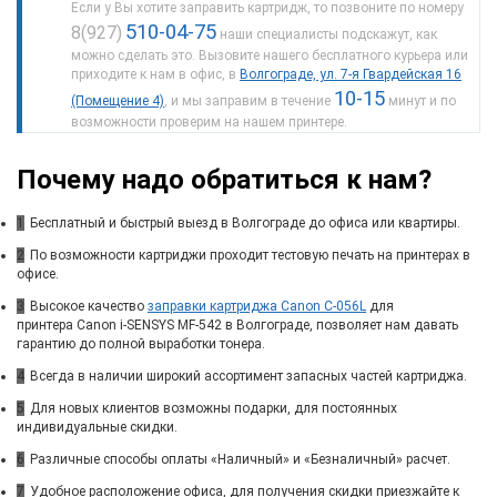
Если у Вы хотите заправить картридж, то позвоните по номеру
510-04-75
8(927)
наши специалисты подскажут, как
можно сделать это. Вызовите нашего бесплатного курьера или
приходите к нам в офис, в
Волгограде, ул. 7-я Гвардейская 16
10-15
(Помещение 4)
, и мы заправим в течение
минут и по
возможности проверим на нашем принтере.
Почему надо обратиться к нам?
1
Бесплатный и быстрый выезд в Волгограде до офиса или квартиры.
2
По возможности картриджи проходит тестовую печать на принтерах в
офисе.
3
Высокое качество
заправки картриджа Canon C-056L
для
принтера Canon i-SENSYS MF-542 в Волгограде, позволяет нам давать
гарантию до полной выработки тонера.
4
Всегда в наличии широкий ассортимент запасных частей картриджа.
5
Для новых клиентов возможны подарки, для постоянных
индивидуальные скидки.
6
Различные способы оплаты «Наличный» и «Безналичный» расчет.
7
Удобное расположение офиса, для получения скидки приезжайте к