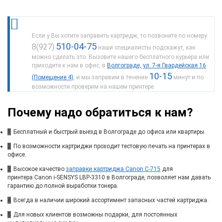
Если у Вы хотите заправить картридж, то позвоните по номеру
510-04-75
8(927)
наши специалисты подскажут, как
можно сделать это. Вызовите нашего бесплатного курьера или
приходите к нам в офис, в
Волгограде, ул. 7-я Гвардейская 16
10-15
(Помещение 4)
, и мы заправим в течение
минут и по
возможности проверим на нашем принтере.
Почему надо обратиться к нам?
1
Бесплатный и быстрый выезд в Волгограде до офиса или квартиры.
2
По возможности картриджи проходит тестовую печать на принтерах в
офисе.
3
Высокое качество
заправки картриджа Canon C-715
для
принтера Canon i-SENSYS LBP-3310 в Волгограде, позволяет нам давать
гарантию до полной выработки тонера.
4
Всегда в наличии широкий ассортимент запасных частей картриджа.
5
Для новых клиентов возможны подарки, для постоянных