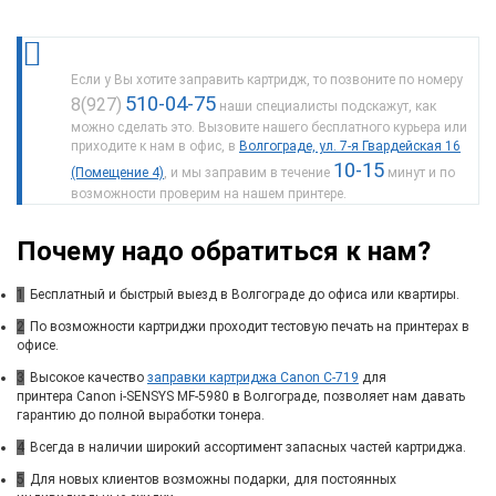
Если у Вы хотите заправить картридж, то позвоните по номеру
510-04-75
8(927)
наши специалисты подскажут, как
можно сделать это. Вызовите нашего бесплатного курьера или
приходите к нам в офис, в
Волгограде, ул. 7-я Гвардейская 16
10-15
(Помещение 4)
, и мы заправим в течение
минут и по
возможности проверим на нашем принтере.
Почему надо обратиться к нам?
1
Бесплатный и быстрый выезд в Волгограде до офиса или квартиры.
2
По возможности картриджи проходит тестовую печать на принтерах в
офисе.
3
Высокое качество
заправки картриджа Canon C-719
для
принтера Canon i-SENSYS MF-5980 в Волгограде, позволяет нам давать
гарантию до полной выработки тонера.
4
Всегда в наличии широкий ассортимент запасных частей картриджа.
5
Для новых клиентов возможны подарки, для постоянных