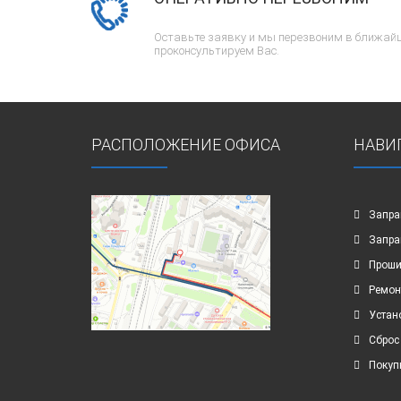
Оставьте заявку и мы перезвоним в ближайш
проконсультируем Вас.
РАСПОЛОЖЕНИЕ ОФИСА
НАВИ
Запра
Запра
Проши
Ремон
Устан
Сброс
Покуп