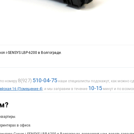
on i-SENSYS LBP-6200 в Волгограде.
510-04-75
8(927)
 по номеру
наши специалисты подскажут, как можно сде
10-15
дейская 16 (Помещение 4)
, и мы заправим в течение
минут и по возмо
ам?
квартиры.
ринтерах в офисе.