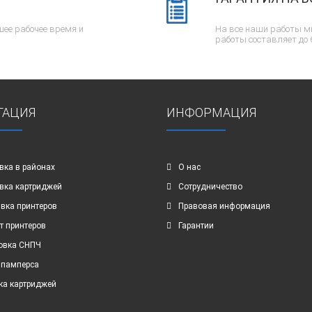
ее рабочее время и
На все наши работы м
работы составляет до 
ГАЦИЯ
ИНФОРМАЦИЯ
вка в районах
О нас
вка картриджей
Сотрудничество
вка принтеров
Правовая информация
т принтеров
Гарантии
овка СНПЧ
 памперса
ка картриджей