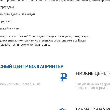
интера Canon i-SENSYS LBP-6200 в Волгограде, позволяет нам давать гарант
картриджа.
 индивидуальные скидки.
 расчет.
езжайте к нам.
ж, которых более 12 лет: отдел продаж и закупок, менеджеры,
довольных клиентов и внимательно рассматриваем все Ваши
 дадим техническую консультацию.
ИСНЫЙ ЦЕНТР ВОЛГАПРИНТЕР
НИЗКИЕ ЦЕНЫ 
тер или МФУ. Проверим, по
Низкие цены на заправ
низких в Волгограде.
ГАРАНТИЯ НА В