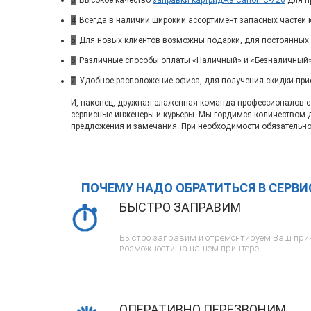
3
Высокое качество
заправки картриджа Canon C-726
для пр
4
Всегда в наличии широкий ассортимент запасных частей 
5
Для новых клиентов возможны подарки, для постоянных
6
Различные способы оплаты «Наличный» и «Безналичный»
7
Удобное расположение офиса, для получения скидки при
И, наконец, дружная слаженная команда профессионалов ста
сервисные инженеры и курьеры. Мы гордимся количеством 
предложения и замечания. При необходимости обязательно
ПОЧЕМУ НАДО ОБРАТИТЬСЯ В СЕРВ
БЫСТРО ЗАПРАВИМ
Быстро заправим и отремонтируем Ваш прин
возможности на нашем принтере.
ОПЕРАТИВНО ПЕРЕЗВОНИМ