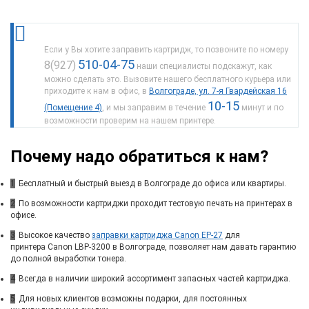
Если у Вы хотите заправить картридж, то позвоните по номеру
510-04-75
8(927)
наши специалисты подскажут, как
можно сделать это. Вызовите нашего бесплатного курьера или
приходите к нам в офис, в
Волгограде, ул. 7-я Гвардейская 16
10-15
(Помещение 4)
, и мы заправим в течение
минут и по
возможности проверим на нашем принтере.
Почему надо обратиться к нам?
1
Бесплатный и быстрый выезд в Волгограде до офиса или квартиры.
2
По возможности картриджи проходит тестовую печать на принтерах в
офисе.
3
Высокое качество
заправки картриджа Canon EP-27
для
принтера Canon LBP-3200 в Волгограде, позволяет нам давать гарантию
до полной выработки тонера.
4
Всегда в наличии широкий ассортимент запасных частей картриджа.
5
Для новых клиентов возможны подарки, для постоянных