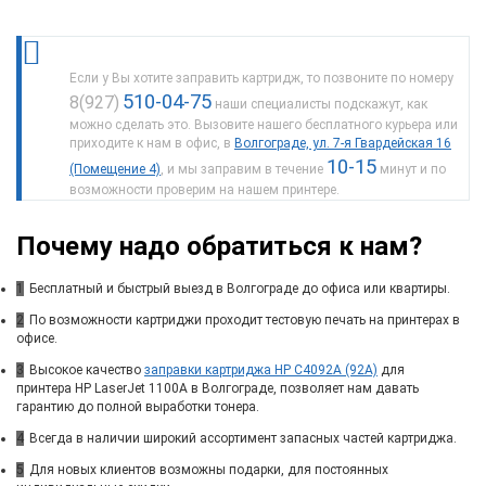
Если у Вы хотите заправить картридж, то позвоните по номеру
510-04-75
8(927)
наши специалисты подскажут, как
можно сделать это. Вызовите нашего бесплатного курьера или
приходите к нам в офис, в
Волгограде, ул. 7-я Гвардейская 16
10-15
(Помещение 4)
, и мы заправим в течение
минут и по
возможности проверим на нашем принтере.
Почему надо обратиться к нам?
1
Бесплатный и быстрый выезд в Волгограде до офиса или квартиры.
2
По возможности картриджи проходит тестовую печать на принтерах в
офисе.
3
Высокое качество
заправки картриджа HP C4092A (92A)
для
принтера HP LaserJet 1100A в Волгограде, позволяет нам давать
гарантию до полной выработки тонера.
4
Всегда в наличии широкий ассортимент запасных частей картриджа.
5
Для новых клиентов возможны подарки, для постоянных