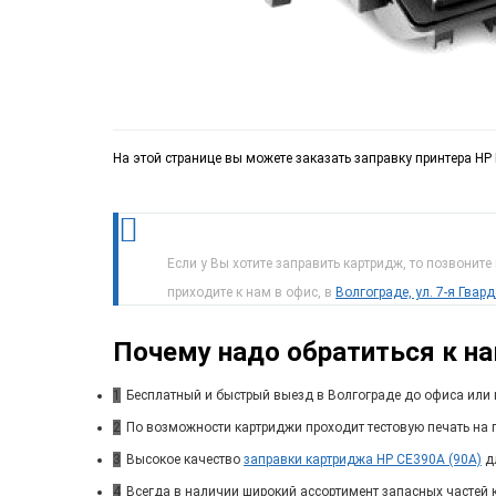
На этой странице вы можете заказать заправку принтера HP 
Если у Вы хотите заправить картридж, то позвоните
приходите к нам в офис, в
Волгограде, ул. 7-я Гвар
Почему надо обратиться к н
1
Бесплатный и быстрый выезд в Волгограде до офиса или 
2
По возможности картриджи проходит тестовую печать на п
3
Высокое качество
заправки картриджа HP CE390A (90A)
дл
4
Всегда в наличии широкий ассортимент запасных частей 