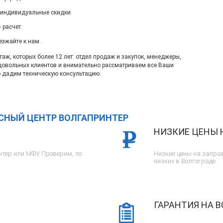
 индивидуальные скидки.
 расчет.
езжайте к нам.
ж, которых более 12 лет: отдел продаж и закупок, менеджеры,
довольных клиентов и внимательно рассматриваем все Ваши
 дадим техническую консультацию.
ИСНЫЙ ЦЕНТР ВОЛГАПРИНТЕР
НИЗКИЕ ЦЕНЫ 
тер или МФУ. Проверим, по
Низкие цены на заправ
низких в Волгограде.
ГАРАНТИЯ НА В