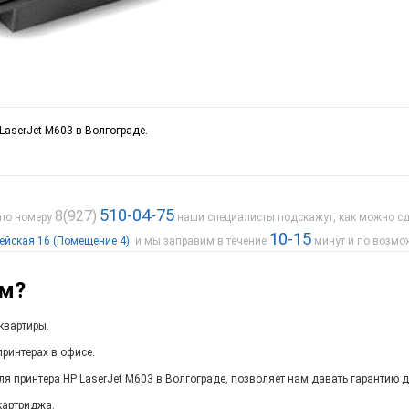
LaserJet M603 в Волгограде.
510-04-75
8(927)
 по номеру
наши специалисты подскажут, как можно сде
10-15
дейская 16 (Помещение 4)
, и мы заправим в течение
минут и по возмо
ам?
квартиры.
ринтерах в офисе.
я принтера HP LaserJet M603 в Волгограде, позволяет нам давать гарантию 
картриджа.