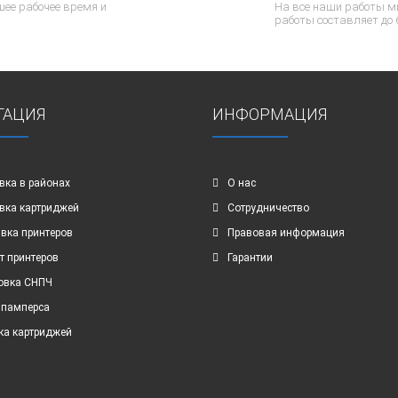
ее рабочее время и
На все наши работы м
работы составляет до 
ГАЦИЯ
ИНФОРМАЦИЯ
вка в районах
О нас
вка картриджей
Сотрудничество
вка принтеров
Правовая информация
т принтеров
Гарантии
овка СНПЧ
 памперса
ка картриджей