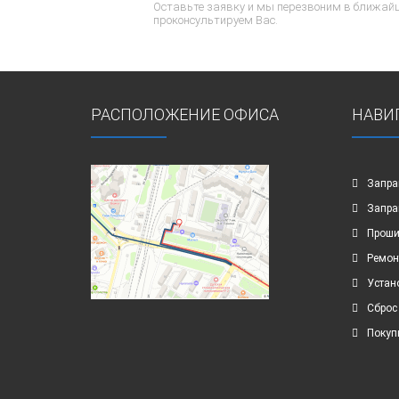
Оставьте заявку и мы перезвоним в ближайш
проконсультируем Вас.
РАСПОЛОЖЕНИЕ ОФИСА
НАВИ
Запра
Запра
Проши
Ремон
Устан
Сброс
Покуп