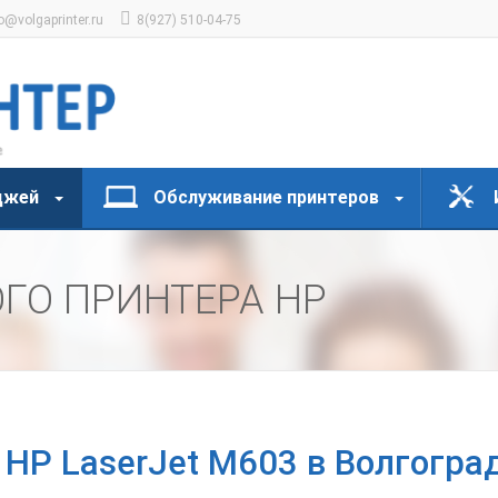
o@volgaprinter.ru
8(927) 510-04-75
джей
Обслуживание принтеров
ГО ПРИНТЕРА HP
 HP LaserJet M603 в Волгогра