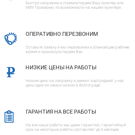
Быстро заправим и отремонтируем Ваш принтер или
МФУ. Проверим, по возможности на нашем принтере.
ОПЕРАТИВНО ПЕРЕЗВОНИМ
Оставьте заявку и мы перезвоним в ближайшее рабочее
время и проконсультируем Вас.
НИЗКИЕ ЦЕНЫ НА РАБОТЫ
Низкие цены на заправку и ремонт картриджей, у нас
цены одни из самых низких в Волгограде.
ГАРАНТИЯ НА ВСЕ РАБОТЫ
На все наши работы мы даем гарантию, гарантийный
срок на некоторые работы составляет до 6 месяцев.