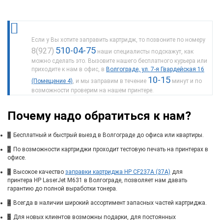
Если у Вы хотите заправить картридж, то позвоните по номеру
510-04-75
8(927)
наши специалисты подскажут, как
можно сделать это. Вызовите нашего бесплатного курьера или
приходите к нам в офис, в
Волгограде, ул. 7-я Гвардейская 16
10-15
(Помещение 4)
, и мы заправим в течение
минут и по
возможности проверим на нашем принтере.
Почему надо обратиться к нам?
1
Бесплатный и быстрый выезд в Волгограде до офиса или квартиры.
2
По возможности картриджи проходит тестовую печать на принтерах в
офисе.
3
Высокое качество
заправки картриджа HP CF237A (37A)
для
принтера HP LaserJet M631 в Волгограде, позволяет нам давать
гарантию до полной выработки тонера.
4
Всегда в наличии широкий ассортимент запасных частей картриджа.
5
Для новых клиентов возможны подарки, для постоянных