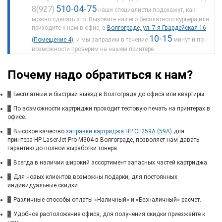
510-04-75
8(927)
наши специалисты подскажут, как
можно сделать это. Вызовите нашего бесплатного курьера или
приходите к нам в офис, в
Волгограде, ул. 7-я Гвардейская 16
10-15
(Помещение 4)
, и мы заправим в течение
минут и по
возможности проверим на нашем принтере.
Почему надо обратиться к нам?
1
Бесплатный и быстрый выезд в Волгограде до офиса или квартиры.
2
По возможности картриджи проходит тестовую печать на принтерах в
офисе.
3
Высокое качество
заправки картриджа HP CF259A (59A)
для
принтера HP LaserJet Pro M304 в Волгограде, позволяет нам давать
гарантию до полной выработки тонера.
4
Всегда в наличии широкий ассортимент запасных частей картриджа.
5
Для новых клиентов возможны подарки, для постоянных
индивидуальные скидки.
6
Различные способы оплаты «Наличный» и «Безналичный» расчет.
7
Удобное расположение офиса, для получения скидки приезжайте к