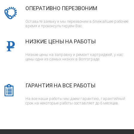
ОПЕРАТИВНО ПЕРЕЗВОНИМ
Оставьте заявку и мы перезвоним в ближайшее рабочее
время и проконсультируем Вас.
НИЗКИЕ ЦЕНЫ НА РАБОТЫ
Низкие цены на заправку и ремонт картриджей, у нас
цены одни из самых низких в Волгограде.
ГАРАНТИЯ НА ВСЕ РАБОТЫ
На все наши работы мы даем гарантию, гарантийный
срок на некоторые работы составляет до 6 месяцев.