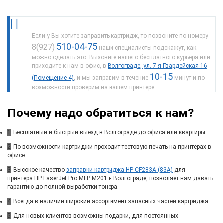
Если у Вы хотите заправить картридж, то позвоните по номеру
510-04-75
8(927)
наши специалисты подскажут, как
можно сделать это. Вызовите нашего бесплатного курьера или
приходите к нам в офис, в
Волгограде, ул. 7-я Гвардейская 16
10-15
(Помещение 4)
, и мы заправим в течение
минут и по
возможности проверим на нашем принтере.
Почему надо обратиться к нам?
1
Бесплатный и быстрый выезд в Волгограде до офиса или квартиры.
2
По возможности картриджи проходит тестовую печать на принтерах в
офисе.
3
Высокое качество
заправки картриджа HP CF283A (83A)
для
принтера HP LaserJet Pro MFP M201 в Волгограде, позволяет нам давать
гарантию до полной выработки тонера.
4
Всегда в наличии широкий ассортимент запасных частей картриджа.
5
Для новых клиентов возможны подарки, для постоянных