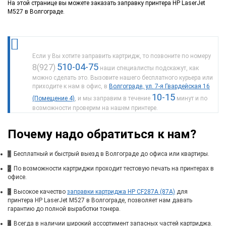
На этой странице вы можете заказать заправку принтера HP LaserJet
M527 в Волгограде.
Если у Вы хотите заправить картридж, то позвоните по номеру
510-04-75
8(927)
наши специалисты подскажут, как
можно сделать это. Вызовите нашего бесплатного курьера или
приходите к нам в офис, в
Волгограде, ул. 7-я Гвардейская 16
10-15
(Помещение 4)
, и мы заправим в течение
минут и по
возможности проверим на нашем принтере.
Почему надо обратиться к нам?
1
Бесплатный и быстрый выезд в Волгограде до офиса или квартиры.
2
По возможности картриджи проходит тестовую печать на принтерах в
офисе.
3
Высокое качество
заправки картриджа HP CF287A (87A)
для
принтера HP LaserJet M527 в Волгограде, позволяет нам давать
гарантию до полной выработки тонера.
4
Всегда в наличии широкий ассортимент запасных частей картриджа.