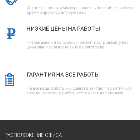
Оставьте заявку и мы перезвоним в ближайшее рабочее
время и проконсультируем Вас.
НИЗКИЕ ЦЕНЫ НА РАБОТЫ
Низкие цены на заправку и ремонт картриджей, у нас
цены одни из самых низких в Волгограде.
ГАРАНТИЯ НА ВСЕ РАБОТЫ
На все наши работы мы даем гарантию, гарантийный
срок на некоторые работы составляет до 6 месяцев.
РАСПОЛОЖЕНИЕ ОФИСА