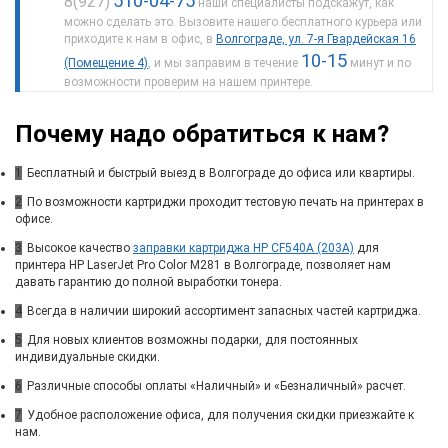
510-04-75
8(927)
наши специалисты подскажут, как
можно сделать это. Вызовите нашего бесплатного курьера или
приходите к нам в офис, в
Волгограде, ул. 7-я Гвардейская 16
10-15
(Помещение 4)
, и мы заправим в течение
минут и по
возможности проверим на нашем принтере.
Почему надо обратиться к нам?
1
Бесплатный и быстрый выезд в Волгограде до офиса или квартиры.
2
По возможности картриджи проходит тестовую печать на принтерах в
офисе.
3
Высокое качество
заправки картриджа HP CF540A (203A)
для
принтера HP LaserJet Pro Color M281 в Волгограде, позволяет нам
давать гарантию до полной выработки тонера.
4
Всегда в наличии широкий ассортимент запасных частей картриджа.
5
Для новых клиентов возможны подарки, для постоянных
индивидуальные скидки.
6
Различные способы оплаты «Наличный» и «Безналичный» расчет.
7
Удобное расположение офиса, для получения скидки приезжайте к
нам.