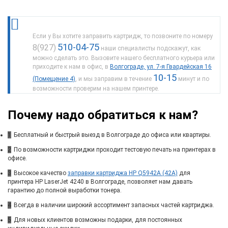
Если у Вы хотите заправить картридж, то позвоните по номеру
510-04-75
8(927)
наши специалисты подскажут, как
можно сделать это. Вызовите нашего бесплатного курьера или
приходите к нам в офис, в
Волгограде, ул. 7-я Гвардейская 16
10-15
(Помещение 4)
, и мы заправим в течение
минут и по
возможности проверим на нашем принтере.
Почему надо обратиться к нам?
1
Бесплатный и быстрый выезд в Волгограде до офиса или квартиры.
2
По возможности картриджи проходит тестовую печать на принтерах в
офисе.
3
Высокое качество
заправки картриджа HP Q5942A (42A)
для
принтера HP LaserJet 4240 в Волгограде, позволяет нам давать
гарантию до полной выработки тонера.
4
Всегда в наличии широкий ассортимент запасных частей картриджа.
5
Для новых клиентов возможны подарки, для постоянных