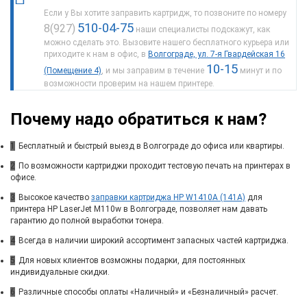
Если у Вы хотите заправить картридж, то позвоните по номеру
510-04-75
8(927)
наши специалисты подскажут, как
можно сделать это. Вызовите нашего бесплатного курьера или
приходите к нам в офис, в
Волгограде, ул. 7-я Гвардейская 16
10-15
(Помещение 4)
, и мы заправим в течение
минут и по
возможности проверим на нашем принтере.
Почему надо обратиться к нам?
1
Бесплатный и быстрый выезд в Волгограде до офиса или квартиры.
2
По возможности картриджи проходит тестовую печать на принтерах в
офисе.
3
Высокое качество
заправки картриджа HP W1410A (141A)
для
принтера HP LaserJet M110w в Волгограде, позволяет нам давать
гарантию до полной выработки тонера.
4
Всегда в наличии широкий ассортимент запасных частей картриджа.
5
Для новых клиентов возможны подарки, для постоянных
индивидуальные скидки.
6
Различные способы оплаты «Наличный» и «Безналичный» расчет.