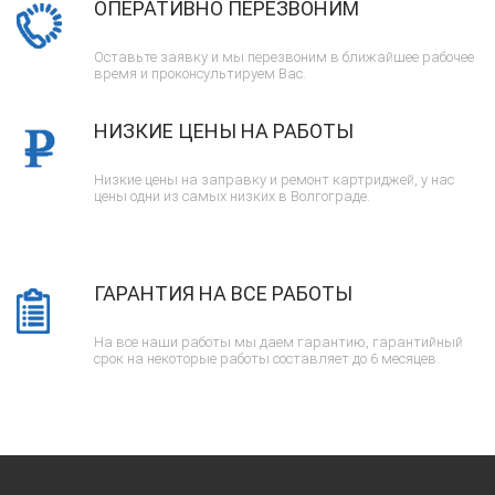
ОПЕРАТИВНО ПЕРЕЗВОНИМ
Оставьте заявку и мы перезвоним в ближайшее рабочее
время и проконсультируем Вас.
НИЗКИЕ ЦЕНЫ НА РАБОТЫ
Низкие цены на заправку и ремонт картриджей, у нас
цены одни из самых низких в Волгограде.
ГАРАНТИЯ НА ВСЕ РАБОТЫ
На все наши работы мы даем гарантию, гарантийный
срок на некоторые работы составляет до 6 месяцев.