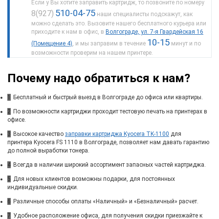
Если у Вы хотите заправить картридж, то позвоните по номеру
510-04-75
8(927)
наши специалисты подскажут, как
можно сделать это. Вызовите нашего бесплатного курьера или
приходите к нам в офис, в
Волгограде, ул. 7-я Гвардейская 16
10-15
(Помещение 4)
, и мы заправим в течение
минут и по
возможности проверим на нашем принтере.
Почему надо обратиться к нам?
1
Бесплатный и быстрый выезд в Волгограде до офиса или квартиры.
2
По возможности картриджи проходит тестовую печать на принтерах в
офисе.
3
Высокое качество
заправки картриджа Kyocera TK-1100
для
принтера Kyocera FS 1110 в Волгограде, позволяет нам давать гарантию
до полной выработки тонера.
4
Всегда в наличии широкий ассортимент запасных частей картриджа.
5
Для новых клиентов возможны подарки, для постоянных
индивидуальные скидки.
6
Различные способы оплаты «Наличный» и «Безналичный» расчет.
7
Удобное расположение офиса, для получения скидки приезжайте к