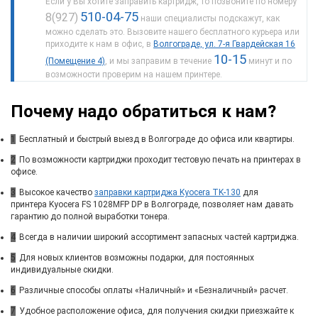
Если у Вы хотите заправить картридж, то позвоните по номеру
510-04-75
8(927)
наши специалисты подскажут, как
можно сделать это. Вызовите нашего бесплатного курьера или
приходите к нам в офис, в
Волгограде, ул. 7-я Гвардейская 16
10-15
(Помещение 4)
, и мы заправим в течение
минут и по
возможности проверим на нашем принтере.
Почему надо обратиться к нам?
1
Бесплатный и быстрый выезд в Волгограде до офиса или квартиры.
2
По возможности картриджи проходит тестовую печать на принтерах в
офисе.
3
Высокое качество
заправки картриджа Kyocera TK-130
для
принтера Kyocera FS 1028MFP DP в Волгограде, позволяет нам давать
гарантию до полной выработки тонера.
4
Всегда в наличии широкий ассортимент запасных частей картриджа.
5
Для новых клиентов возможны подарки, для постоянных
индивидуальные скидки.
6
Различные способы оплаты «Наличный» и «Безналичный» расчет.
7
Удобное расположение офиса, для получения скидки приезжайте к