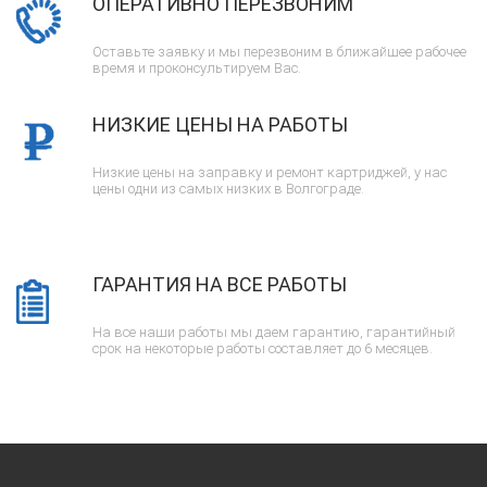
ОПЕРАТИВНО ПЕРЕЗВОНИМ
Оставьте заявку и мы перезвоним в ближайшее рабочее
время и проконсультируем Вас.
НИЗКИЕ ЦЕНЫ НА РАБОТЫ
Низкие цены на заправку и ремонт картриджей, у нас
цены одни из самых низких в Волгограде.
ГАРАНТИЯ НА ВСЕ РАБОТЫ
На все наши работы мы даем гарантию, гарантийный
срок на некоторые работы составляет до 6 месяцев.