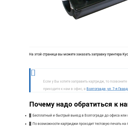
На этой странице вы можете заказать заправку принтера Kyo
Если у Вы хотите заправить картридж, то позвоните
приходите к нам в офис, в
Волгограде, ул. 7-я Гвар
Почему надо обратиться к н
1
Бесплатный и быстрый выезд в Волгограде до офиса или 
2
По возможности картриджи проходит тестовую печать на п