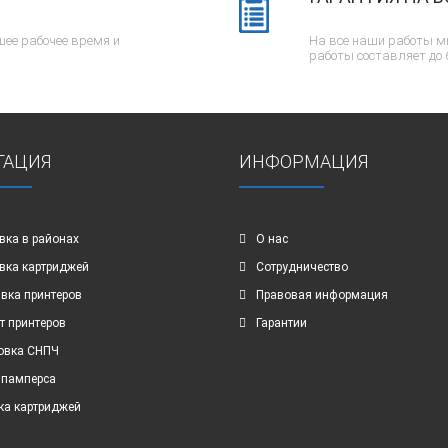
ее рабочее время и
На все наши работы м
работы составляет до 
ГАЦИЯ
ИНФОРМАЦИЯ
вка в районах
О нас
вка картриджей
Сотрудничество
вка принтеров
Правовая информация
т принтеров
Гарантии
овка СНПЧ
 памперса
ка картриджей