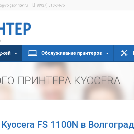
o@volgaprinter.ru
8(927) 510-04-75
джей
Обслуживание принтеров
ГО ПРИНТЕРА KYOCERA
 Kyocera FS 1100N в Волгогра