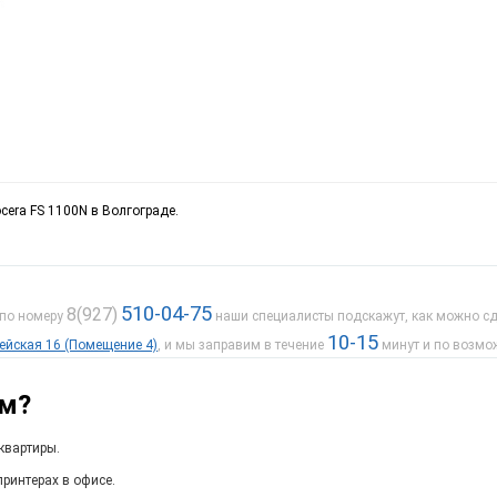
cera FS 1100N в Волгограде.
510-04-75
8(927)
 по номеру
наши специалисты подскажут, как можно сде
10-15
дейская 16 (Помещение 4)
, и мы заправим в течение
минут и по возмо
ам?
квартиры.
ринтерах в офисе.