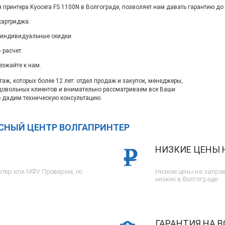
 принтера Kyocera FS 1100N в Волгограде, позволяет нам давать гарантию до
картриджа.
 индивидуальные скидки.
 расчет.
езжайте к нам.
ж, которых более 12 лет: отдел продаж и закупок, менеджеры,
довольных клиентов и внимательно рассматриваем все Ваши
 дадим техническую консультацию.
ИСНЫЙ ЦЕНТР ВОЛГАПРИНТЕР
НИЗКИЕ ЦЕНЫ 
тер или МФУ. Проверим, по
Низкие цены на заправ
низких в Волгограде.
ГАРАНТИЯ НА В