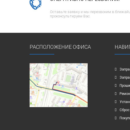
Оставьте заявку и мы перезвоним в ближайш
проконсультируем Вас.
РАСПОЛОЖЕНИЕ ОФИСА
НАВИ
Запра
Запра
Проши
Ремон
Устан
Сброс
Покуп