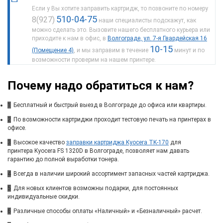
Если у Вы хотите заправить картридж, то позвоните по номеру
510-04-75
8(927)
наши специалисты подскажут, как
можно сделать это. Вызовите нашего бесплатного курьера или
приходите к нам в офис, в
Волгограде, ул. 7-я Гвардейская 16
10-15
(Помещение 4)
, и мы заправим в течение
минут и по
возможности проверим на нашем принтере.
Почему надо обратиться к нам?
1
Бесплатный и быстрый выезд в Волгограде до офиса или квартиры.
2
По возможности картриджи проходит тестовую печать на принтерах в
офисе.
3
Высокое качество
заправки картриджа Kyocera TK-170
для
принтера Kyocera FS 1320D в Волгограде, позволяет нам давать
гарантию до полной выработки тонера.
4
Всегда в наличии широкий ассортимент запасных частей картриджа.
5
Для новых клиентов возможны подарки, для постоянных
индивидуальные скидки.
6
Различные способы оплаты «Наличный» и «Безналичный» расчет.