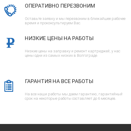
ОПЕРАТИВНО ПЕРЕЗВОНИМ
Оставьте заявку и мы перезвоним в ближайшее рабочее
время и проконсультируем Вас.
НИЗКИЕ ЦЕНЫ НА РАБОТЫ
Низкие цены на заправку и ремонт картриджей, у нас
цены одни из самых низких в Волгограде.
ГАРАНТИЯ НА ВСЕ РАБОТЫ
На все наши работы мы даем гарантию, гарантийный
срок на некоторые работы составляет до 6 месяцев.