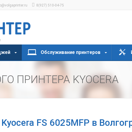
o@volgaprinter.ru
8(927) 510-04-75
джей
Обслуживание принтеров
ГО ПРИНТЕРА KYOCERA
 Kyocera FS 6025MFP в Волгог