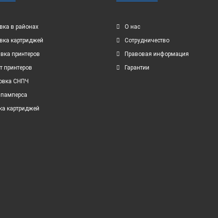
вка в районах
О нас
вка картриджей
Сотрудничество
вка принтеров
Правовая информация
т принтеров
Гарантии
овка СНПЧ
 памперса
ка картриджей