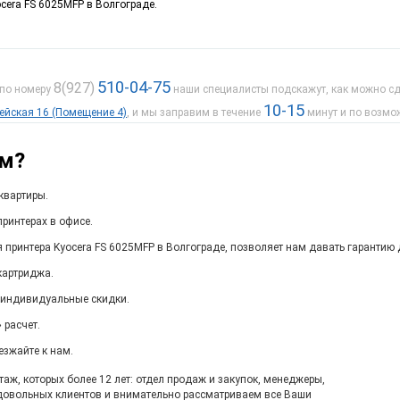
cera FS 6025MFP в Волгограде.
510-04-75
8(927)
 по номеру
наши специалисты подскажут, как можно сде
10-15
дейская 16 (Помещение 4)
, и мы заправим в течение
минут и по возмо
ам?
квартиры.
ринтерах в офисе.
 принтера Kyocera FS 6025MFP в Волгограде, позволяет нам давать гарантию 
картриджа.
 индивидуальные скидки.
 расчет.
езжайте к нам.
ж, которых более 12 лет: отдел продаж и закупок, менеджеры,
довольных клиентов и внимательно рассматриваем все Ваши