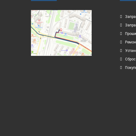
Запра
Запра
Проши
Ремон
Устан
Сброс
Покуп