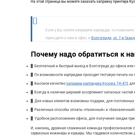
На этой странице вы можете заказать заправку принтера Kyo
Если у Вы хотите заправить картридж, то позвоните
приходите к нам в офис, в
Волгограде, ул. 7-я Гвар
Почему надо обратиться к н
1
Бесплатный и быстрый выезд в Волгограде до офиса или 
2
По возможности картриджи проходит тестовую печать на п
3
Высокое качество
заправки картриджа Kyocera TK-475
для
4
Всегда в наличии широкий ассортимент запасных частей 
5
Для новых клиентов возможны подарки, для постоянных
6
Различные способы оплаты «Наличный» и «Безналичный»
7
Удобное расположение офиса, для получения скидки при
И, наконец, дружная слаженная команда профессионалов ста
сервисные инженеры и курьеры. Мы гордимся количеством 