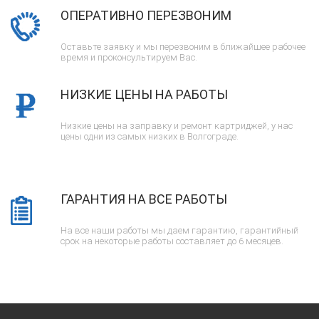
ОПЕРАТИВНО ПЕРЕЗВОНИМ
Оставьте заявку и мы перезвоним в ближайшее рабочее
время и проконсультируем Вас.
НИЗКИЕ ЦЕНЫ НА РАБОТЫ
Низкие цены на заправку и ремонт картриджей, у нас
цены одни из самых низких в Волгограде.
ГАРАНТИЯ НА ВСЕ РАБОТЫ
На все наши работы мы даем гарантию, гарантийный
срок на некоторые работы составляет до 6 месяцев.