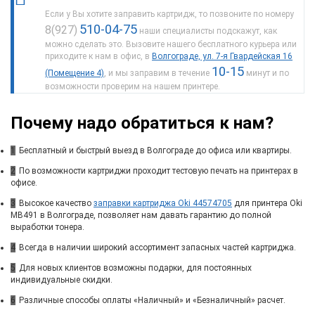
Если у Вы хотите заправить картридж, то позвоните по номеру
510-04-75
8(927)
наши специалисты подскажут, как
можно сделать это. Вызовите нашего бесплатного курьера или
приходите к нам в офис, в
Волгограде, ул. 7-я Гвардейская 16
10-15
(Помещение 4)
, и мы заправим в течение
минут и по
возможности проверим на нашем принтере.
Почему надо обратиться к нам?
1
Бесплатный и быстрый выезд в Волгограде до офиса или квартиры.
2
По возможности картриджи проходит тестовую печать на принтерах в
офисе.
3
Высокое качество
заправки картриджа Oki 44574705
для принтера Oki
MB491 в Волгограде, позволяет нам давать гарантию до полной
выработки тонера.
4
Всегда в наличии широкий ассортимент запасных частей картриджа.
5
Для новых клиентов возможны подарки, для постоянных
индивидуальные скидки.
6
Различные способы оплаты «Наличный» и «Безналичный» расчет.