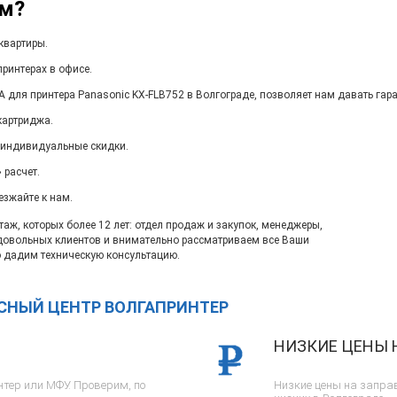
ам?
квартиры.
ринтерах в офисе.
 для принтера Panasonic KX-FLB752 в Волгограде, позволяет нам давать гар
картриджа.
 индивидуальные скидки.
 расчет.
езжайте к нам.
ж, которых более 12 лет: отдел продаж и закупок, менеджеры,
довольных клиентов и внимательно рассматриваем все Ваши
 дадим техническую консультацию.
ИСНЫЙ ЦЕНТР ВОЛГАПРИНТЕР
НИЗКИЕ ЦЕНЫ 
тер или МФУ. Проверим, по
Низкие цены на заправ