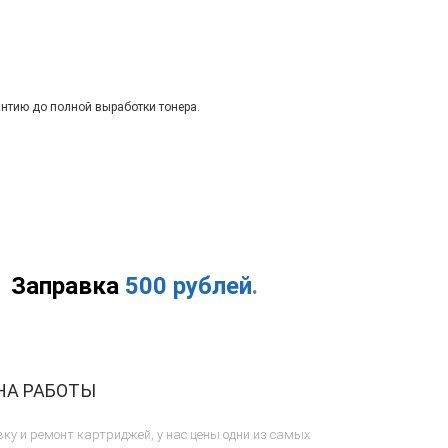
антию до полной выработки тонера.
Заправка
500 рублей
.
НА РАБОТЫ
ку и ремонт картриджей, у нас цены одни из самых