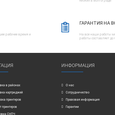
низких в Волгограде.
ГАРАНТИЯ НА В
ее рабочее время и
На все наши работы м
работы составляет до 
ГАЦИЯ
ИНФОРМАЦИЯ
вка в районах
О нас
вка картриджей
Сотрудничество
вка принтеров
Правовая информация
т принтеров
Гарантии
овка СНПЧ