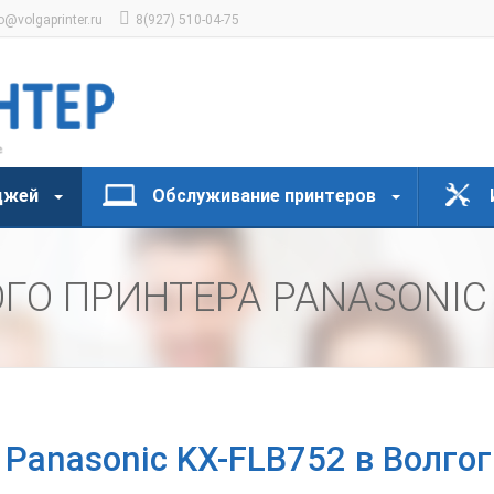
o@volgaprinter.ru
8(927) 510-04-75
джей
Обслуживание принтеров
ГО ПРИНТЕРА PANASONIC
 Panasonic KX-FLB752 в Волго