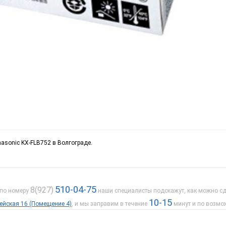
nasonic KX-FLB752 в Волгограде.
510-04-75
8(927)
 по номеру
наши специалисты подскажут, как можно сде
10-15
дейская 16 (Помещение 4)
, и мы заправим в течение
минут и по возмо