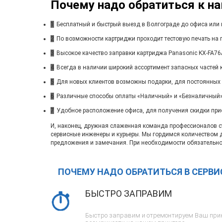
Почему надо обратиться к н
1
Бесплатный и быстрый выезд в Волгограде до офиса или 
2
По возможности картриджи проходит тестовую печать на п
3
Высокое качество заправки картриджа Panasonic KX-FA76A
4
Всегда в наличии широкий ассортимент запасных частей 
5
Для новых клиентов возможны подарки, для постоянных
6
Различные способы оплаты «Наличный» и «Безналичный»
7
Удобное расположение офиса, для получения скидки при
И, наконец, дружная слаженная команда профессионалов ста
сервисные инженеры и курьеры. Мы гордимся количеством 
предложения и замечания. При необходимости обязательно
ПОЧЕМУ НАДО ОБРАТИТЬСЯ В СЕРВ
БЫСТРО ЗАПРАВИМ
Быстро заправим и отремонтируем Ваш прин