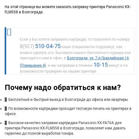
На этой странице вы можете заказать заправку принтера Panasonic KX-
FLM558 в Волгограде.
Если у Вы хотите заправить картридж, то позвоните по номеру
510-04-75
8(927)
наши специалисты подскажут, как
можно сделать это. Вызовите нашего бесплатного курьера или
приходите к нам в офис, в
Волгограде, ул. 7-я Гвардейская 16
10-15
(Помещение 4)
, и мы заправим в течение
минут и по
возможности проверим на нашем принтере.
Почему надо обратиться к нам?
1
Бесплатный и быстрый выезд в Волгограде до офиса или квартиры.
2
По возможности картриджи проходит тестовую печать на принтерах в
офисе.
3
Высокое качество заправки картриджа Panasonic KX-FA76A для
принтера Panasonic KX-FLM558 в Волгограде, позволяет нам давать
гарантию до полной выработки тонера.