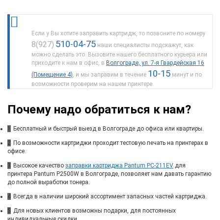
Если у Вы хотите заправить картридж, то позвоните по номеру
510-04-75
8(927)
наши специалисты подскажут, как
можно сделать это. Вызовите нашего бесплатного курьера или
приходите к нам в офис, в
Волгограде, ул. 7-я Гвардейская 16
10-15
(Помещение 4)
, и мы заправим в течение
минут и по
возможности проверим на нашем принтере.
Почему надо обратиться к нам?
1
Бесплатный и быстрый выезд в Волгограде до офиса или квартиры.
2
По возможности картриджи проходит тестовую печать на принтерах в
офисе.
3
Высокое качество
заправки картриджа Pantum PC-211EV
для
принтера Pantum P2500W в Волгограде, позволяет нам давать гарантию
до полной выработки тонера.
4
Всегда в наличии широкий ассортимент запасных частей картриджа.
5
Для новых клиентов возможны подарки, для постоянных
индивидуальные скидки.