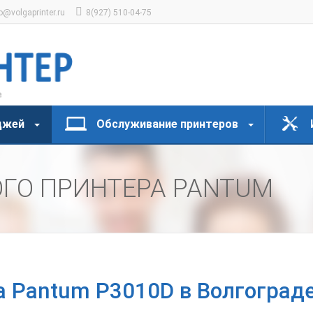
o@volgaprinter.ru
8(927) 510-04-75
джей
Обслуживание принтеров
ОГО ПРИНТЕРА PANTUM
а Pantum P3010D в Волгоград