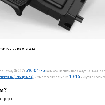
ntum P3010D в Волгограде.
510-04-75
8(927)
 по номеру
наши специалисты подскажут, как можно сде
10-15
дейская 16 (Помещение 4)
, и мы заправим в течение
минут и по возмо
ам?
квартиры.