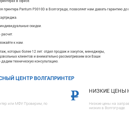
ринтерах в офисе.
я принтера Pantum P3010D в Волгограде, позволяет нам давать гарантию до 
картриджа.
 индивидуальные скидки.
 расчет.
езжайте к нам.
ж, которых более 12 лет: отдел продаж и закупок, менеджеры,
довольных клиентов и внимательно рассматриваем все Ваши
 дадим техническую консультацию.
ИСНЫЙ ЦЕНТР ВОЛГАПРИНТЕР
НИЗКИЕ ЦЕНЫ 
тер или МФУ. Проверим, по
Низкие цены на заправ
низких в Волгограде.