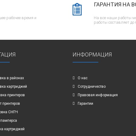
ГАРАНТИЯ НА В
ее рабочее время и
На все наши работы м
работы составляет до 
ГАЦИЯ
ИНФОРМАЦИЯ
вка в районах
О нас
вка картриджей
Сотрудничество
вка принтеров
Правовая информация
т принтеров
Гарантии
овка СНПЧ
 памперса
ка картриджей