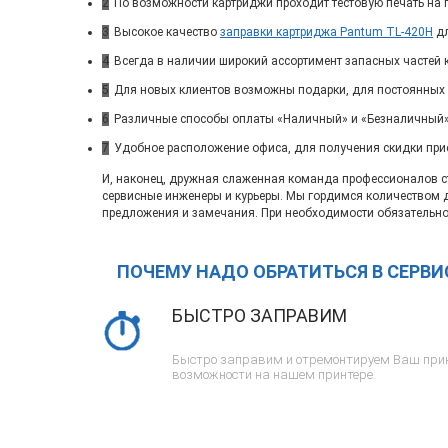
2
По возможности картриджи проходит тестовую печать на п
3
Высокое качество
заправки картриджа Pantum TL-420H
дл
4
Всегда в наличии широкий ассортимент запасных частей 
5
Для новых клиентов возможны подарки, для постоянных
6
Различные способы оплаты «Наличный» и «Безналичный»
7
Удобное расположение офиса, для получения скидки при
И, наконец, дружная слаженная команда профессионалов ста
сервисные инженеры и курьеры. Мы гордимся количеством 
предложения и замечания. При необходимости обязательно
ПОЧЕМУ НАДО ОБРАТИТЬСЯ В СЕРВ
БЫСТРО ЗАПРАВИМ
Быстро заправим и отремонтируем Ваш прин
возможности на нашем принтере.