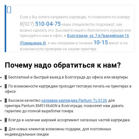
Если у Вы хотите заправить картридж, то позвоните по номеру
510-04-75
8(927)
наши специалисты подскажут, как
можно сделать это. Вызовите нашего бесплатного курьера или
приходите к нам в офис, в
Волгограде, ул. 7-я Гвардейская 16
10-15
(Помещение 4)
, и мы заправим в течение
минут и по
возможности проверим на нашем принтере.
Почему надо обратиться к нам?
1
Бесплатный и быстрый выезд в Волгограде до офиса или квартиры.
2
По возможности картриджи проходит тестовую печать на принтерах в
офисе.
3
Высокое качество
заправки картриджа Pantum TL-5126
для
принтера Pantum BM5106ADN в Волгограде, позволяет нам давать
гарантию до полной выработки тонера.
4
Всегда в наличии широкий ассортимент запасных частей картриджа.
5
Для новых клиентов возможны подарки, для постоянных
индивидуальные скидки.