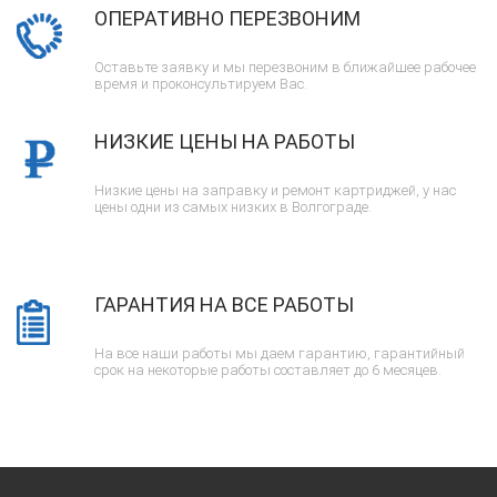
ОПЕРАТИВНО ПЕРЕЗВОНИМ
Оставьте заявку и мы перезвоним в ближайшее рабочее
время и проконсультируем Вас.
НИЗКИЕ ЦЕНЫ НА РАБОТЫ
Низкие цены на заправку и ремонт картриджей, у нас
цены одни из самых низких в Волгограде.
ГАРАНТИЯ НА ВСЕ РАБОТЫ
На все наши работы мы даем гарантию, гарантийный
срок на некоторые работы составляет до 6 месяцев.