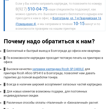
Если у Вы хотите заправить картридж, то позвоните по номеру
510-04-75
8(927)
наши специалисты подскажут, как
можно сделать это. Вызовите нашего бесплатного курьера или
приходите к нам в офис, в
Волгограде, ул. 7-я Гвардейская 16
10-15
(Помещение 4)
, и мы заправим в течение
минут и по
возможности проверим на нашем принтере.
Почему надо обратиться к нам?
1
Бесплатный и быстрый выезд в Волгограде до офиса или квартиры.
2
По возможности картриджи проходит тестовую печать на принтерах в
офисе.
3
Высокое качество
заправки картриджа Ricoh SP-3400LE
для
принтера Ricoh Aficio SP3410 в Волгограде, позволяет нам давать
гарантию до полной выработки тонера.
4
Всегда в наличии широкий ассортимент запасных частей картриджа.
5
Для новых клиентов возможны подарки, для постоянных
индивидуальные скидки.
6
Различные способы оплаты «Наличный» и «Безналичный» расчет.