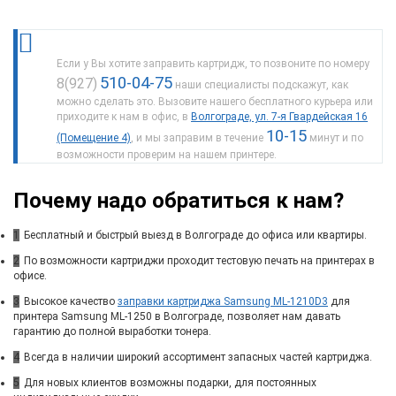
Если у Вы хотите заправить картридж, то позвоните по номеру
510-04-75
8(927)
наши специалисты подскажут, как
можно сделать это. Вызовите нашего бесплатного курьера или
приходите к нам в офис, в
Волгограде, ул. 7-я Гвардейская 16
10-15
(Помещение 4)
, и мы заправим в течение
минут и по
возможности проверим на нашем принтере.
Почему надо обратиться к нам?
1
Бесплатный и быстрый выезд в Волгограде до офиса или квартиры.
2
По возможности картриджи проходит тестовую печать на принтерах в
офисе.
3
Высокое качество
заправки картриджа Samsung ML-1210D3
для
принтера Samsung ML-1250 в Волгограде, позволяет нам давать
гарантию до полной выработки тонера.
4
Всегда в наличии широкий ассортимент запасных частей картриджа.
5
Для новых клиентов возможны подарки, для постоянных