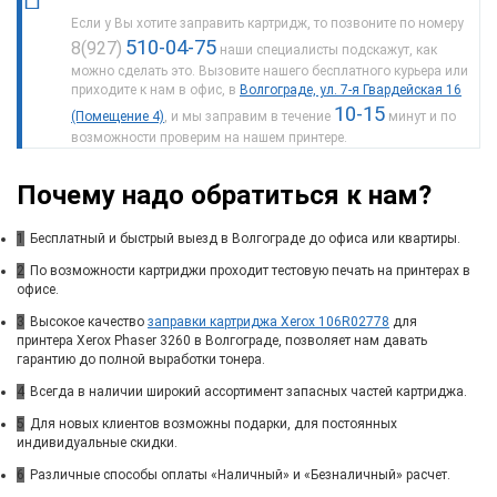
Если у Вы хотите заправить картридж, то позвоните по номеру
510-04-75
8(927)
наши специалисты подскажут, как
можно сделать это. Вызовите нашего бесплатного курьера или
приходите к нам в офис, в
Волгограде, ул. 7-я Гвардейская 16
10-15
(Помещение 4)
, и мы заправим в течение
минут и по
возможности проверим на нашем принтере.
Почему надо обратиться к нам?
1
Бесплатный и быстрый выезд в Волгограде до офиса или квартиры.
2
По возможности картриджи проходит тестовую печать на принтерах в
офисе.
3
Высокое качество
заправки картриджа Xerox 106R02778
для
принтера Xerox Phaser 3260 в Волгограде, позволяет нам давать
гарантию до полной выработки тонера.
4
Всегда в наличии широкий ассортимент запасных частей картриджа.
5
Для новых клиентов возможны подарки, для постоянных
индивидуальные скидки.
6
Различные способы оплаты «Наличный» и «Безналичный» расчет.