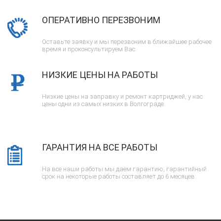
ОПЕРАТИВНО ПЕРЕЗВОНИМ
Оставьте заявку и мы перезвоним в ближайшее рабочее
время и проконсультируем Вас.
НИЗКИЕ ЦЕНЫ НА РАБОТЫ
Низкие цены на заправку и ремонт картриджей, у нас
цены одни из самых низких в Волгограде.
ГАРАНТИЯ НА ВСЕ РАБОТЫ
На все наши работы мы даем гарантию, гарантийный
срок на некоторые работы составляет до 6 месяцев.