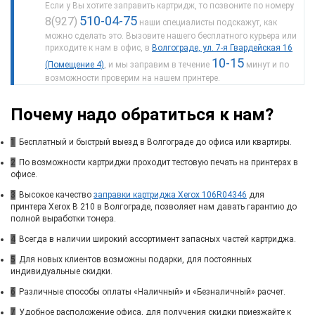
Если у Вы хотите заправить картридж, то позвоните по номеру
510-04-75
8(927)
наши специалисты подскажут, как
можно сделать это. Вызовите нашего бесплатного курьера или
приходите к нам в офис, в
Волгограде, ул. 7-я Гвардейская 16
10-15
(Помещение 4)
, и мы заправим в течение
минут и по
возможности проверим на нашем принтере.
Почему надо обратиться к нам?
1
Бесплатный и быстрый выезд в Волгограде до офиса или квартиры.
2
По возможности картриджи проходит тестовую печать на принтерах в
офисе.
3
Высокое качество
заправки картриджа Xerox 106R04346
для
принтера Xerox B 210 в Волгограде, позволяет нам давать гарантию до
полной выработки тонера.
4
Всегда в наличии широкий ассортимент запасных частей картриджа.
5
Для новых клиентов возможны подарки, для постоянных
индивидуальные скидки.
6
Различные способы оплаты «Наличный» и «Безналичный» расчет.
7
Удобное расположение офиса, для получения скидки приезжайте к