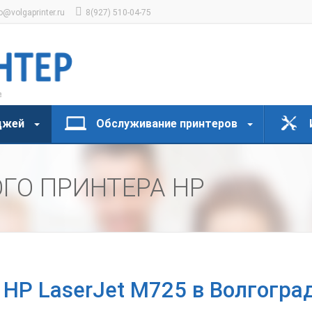
o@volgaprinter.ru
8(927) 510-04-75
джей
Обслуживание принтеров
ГО ПРИНТЕРА HP
 HP LaserJet M725 в Волгогра