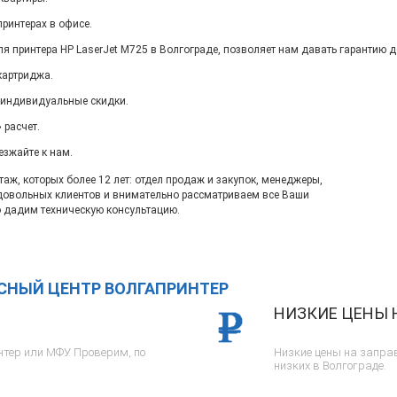
ринтерах в офисе.
я принтера HP LaserJet M725 в Волгограде, позволяет нам давать гарантию д
картриджа.
 индивидуальные скидки.
 расчет.
езжайте к нам.
ж, которых более 12 лет: отдел продаж и закупок, менеджеры,
довольных клиентов и внимательно рассматриваем все Ваши
 дадим техническую консультацию.
ИСНЫЙ ЦЕНТР ВОЛГАПРИНТЕР
НИЗКИЕ ЦЕНЫ 
тер или МФУ. Проверим, по
Низкие цены на заправ
низких в Волгограде.