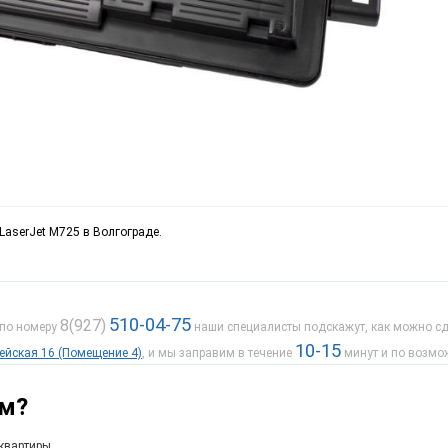
LaserJet M725 в Волгограде.
510-04-75
8(927)
 по номеру
наши специалисты подскажут, как можно сде
10-15
дейская 16 (Помещение 4)
, и мы заправим в течение
минут и по возмо
ам?
квартиры.