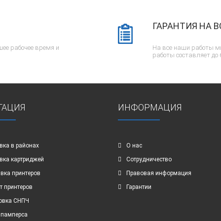
ГАРАНТИЯ НА В
ее рабочее время и
На все наши работы м
работы составляет до 
ГАЦИЯ
ИНФОРМАЦИЯ
вка в районах
О нас
вка картриджей
Сотрудничество
вка принтеров
Правовая информация
т принтеров
Гарантии
овка СНПЧ
 памперса