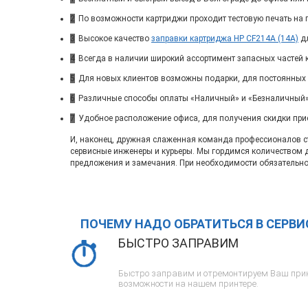
2
По возможности картриджи проходит тестовую печать на п
3
Высокое качество
заправки картриджа HP CF214A (14A)
дл
4
Всегда в наличии широкий ассортимент запасных частей 
5
Для новых клиентов возможны подарки, для постоянных
6
Различные способы оплаты «Наличный» и «Безналичный»
7
Удобное расположение офиса, для получения скидки при
И, наконец, дружная слаженная команда профессионалов ста
сервисные инженеры и курьеры. Мы гордимся количеством 
предложения и замечания. При необходимости обязательно
ПОЧЕМУ НАДО ОБРАТИТЬСЯ В СЕРВ
БЫСТРО ЗАПРАВИМ
Быстро заправим и отремонтируем Ваш прин
возможности на нашем принтере.