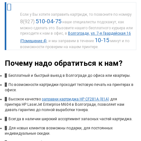
Если у Вы хотите заправить картридж, то позвоните по номеру
510-04-75
8(927)
наши специалисты подскажут, как
можно сделать это. Вызовите нашего бесплатного курьера или
приходите к нам в офис, в
Волгограде, ул. 7-я Гвардейская 16
10-15
(Помещение 4)
, и мы заправим в течение
минут и по
возможности проверим на нашем принтере.
Почему надо обратиться к нам?
1
Бесплатный и быстрый выезд в Волгограде до офиса или квартиры.
2
По возможности картриджи проходит тестовую печать на принтерах в
офисе.
3
Высокое качество
заправки картриджа HP CF281A (81A)
для
принтера HP LaserJet Enterprise M604 в Волгограде, позволяет нам
давать гарантию до полной выработки тонера.
4
Всегда в наличии широкий ассортимент запасных частей картриджа.
5
Для новых клиентов возможны подарки, для постоянных
индивидуальные скидки.