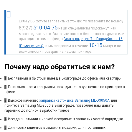
Если у Вы хотите заправить картридж, то позвоните по номеру
510-04-75
8(927)
наши специалисты подскажут, как
можно сделать это. Вызовите нашего бесплатного курьера или
приходите к нам в офис, в
Волгограде, ул. 7-я Гвардейская 16
10-15
(Помещение 4)
, и мы заправим в течение
минут и по
возможности проверим на нашем принтере.
Почему надо обратиться к нам?
1
Бесплатный и быстрый выезд в Волгограде до офиса или квартиры.
2
По возможности картриджи проходит тестовую печать на принтерах в
офисе.
3
Высокое качество
заправки картриджа Samsung ML-D3050A
для
принтера Samsung ML-3050 в Волгограде, позволяет нам давать
гарантию до полной выработки тонера.
4
Всегда в наличии широкий ассортимент запасных частей картриджа.
5
Для новых клиентов возможны подарки, для постоянных